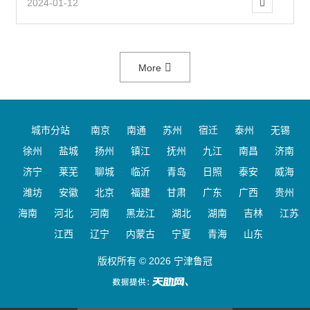
2024-01-12
More
城市分站
南京
南通
苏州
宿迁
泰州
无锡
徐州
盐城
扬州
镇江
抚州
九江
南昌
济南
济宁
莱芜
聊城
临沂
青岛
日照
泰安
威海
潍坊
安徽
北京
福建
甘肃
广东
广西
贵州
海南
河北
河南
黑龙江
湖北
湖南
吉林
江苏
江西
辽宁
内蒙古
宁夏
青海
山东
版权所有 © 2026 宁津鲁冠