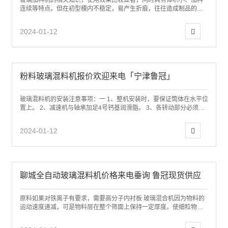
玻璃加料机的相关知识，使用效果比较显著，同时具有体积小、加料
连续等特点。但在初型模内不稳定，易产生折痕，往往造成制品的裂
纹、（横向的冷）、油斑等缺陷。 客户是上...
2024-01-12
粉料玻璃混料机报价欢迎来电「宁津鲁冠」
玻璃混料机的安装注意事项：一 1、整机安装时，要保证筒体在水平位
置上。 2、减速机与轴承加足4号钙基润滑脂。 3、各转动部分必须灵
活无阻卡。 泡花碱生产专用玻璃...
2024-01-12
聊城全自动玻璃混料机价格来电垂询 鲁冠现货供应
原料如果对铁离子有要求，需要高分子内衬板 玻璃混合机因为物料的
运动速度递减，可是物料层在整个筛面上保持一定厚度。使细粒物料
在相对更长范围的筛面上分层透筛。增大筛...